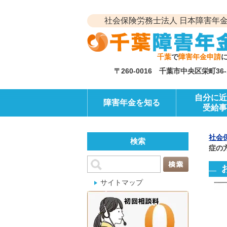
社会保険労務士法人 日本障害年金
千葉
で
障害年金申請
〒260-0016 千葉市中央区栄町3
自分に近
障害年金を知る
受給事
社会
検索
症の
サイトマップ