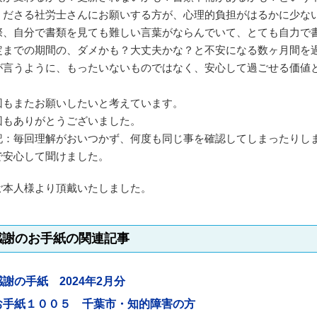
くださる社労士さんにお願いする方が、心理的負担がはるかに少な
際、自分で書類を見ても難しい言葉がならんでいて、とても自力で
定までの期間の、ダメかも？大丈夫かな？と不安になる数ヶ月間を
が言うように、もったいないものではなく、安心して過ごせる価値
。
回もまたお願いしたいと考えています。
回もありがとうございました。
記：毎回理解がおいつかず、何度も同じ事を確認してしまったりし
で安心して聞けました。
ご本人様より頂戴いたしました。
感謝のお手紙の関連記事
感謝の手紙 2024年2月分
お手紙１００５ 千葉市・知的障害の方