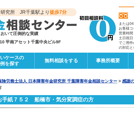
研究所 JR千葉駅より
徒歩7分
または04
お客様コ
において圧倒的な実績
営業時間
土日祝日
6-10 甲南アセット千葉中央ビル9F
でご用件
の対応と
いケースの
無料相談をする
事務所概要
例を探す
保険労務士法人 日本障害年金研究所 千葉障害年金相談センター
>
感謝
方
お手紙７５２ 船橋市・気分変調症の方