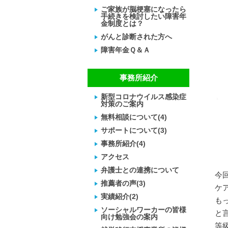
ご家族が脳梗塞になったら
手続きを検討したい障害年
金制度とは？
がんと診断された方へ
障害年金Ｑ＆Ａ
事務所紹介
新型コロナウイルス感染症
対策のご案内
無料相談について(4)
サポートについて(3)
事務所紹介(4)
アクセス
弁護士との連携について
今
推薦者の声(3)
ケ
実績紹介(2)
も
ソーシャルワーカーの皆様
と
向け勉強会の案内
等