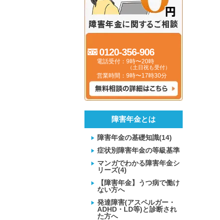
0120-356-906
電話受付：9時〜20時
（土日祝も受付）
営業時間：9時〜17時30分
障害年金とは
障害年金の基礎知識(14)
症状別障害年金の等級基準
マンガでわかる障害年金シ
リーズ(4)
【障害年金】うつ病で働け
ない方へ
発達障害(アスペルガー・
ADHD・LD等)と診断され
た方へ