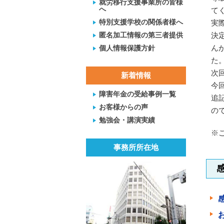
就労移行支援事業所の皆様
へ
て
特別支援学校の関係者様へ
実
匿名加工情報の第三者提供
決
ん
個人情報保護方針
た
次
新着情報
今
障害年金の受給事例一覧
追
お客様からの声
の
勉強会・講演実績
※
事務所所在地