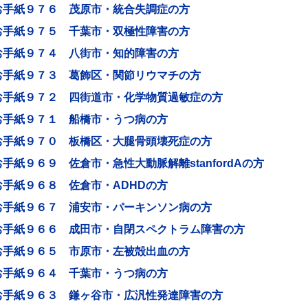
お手紙９７６ 茂原市・統合失調症の方
お手紙９７５ 千葉市・双極性障害の方
お手紙９７４ 八街市・知的障害の方
お手紙９７３ 葛飾区・関節リウマチの方
お手紙９７２ 四街道市・化学物質過敏症の方
お手紙９７１ 船橋市・うつ病の方
お手紙９７０ 板橋区・大腿骨頭壊死症の方
お手紙９６９ 佐倉市・急性大動脈解離stanfordAの方
お手紙９６８ 佐倉市・ADHDの方
お手紙９６７ 浦安市・パーキンソン病の方
お手紙９６６ 成田市・自閉スペクトラム障害の方
お手紙９６５ 市原市・左被殻出血の方
お手紙９６４ 千葉市・うつ病の方
お手紙９６３ 鎌ヶ谷市・広汎性発達障害の方