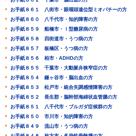
お手紙８６１ 八街市・眼咽頭遠位型ミオパチーの方
お手紙８６０ 八千代市・知的障害の方
お手紙８５９ 船橋市・Ⅰ型糖尿病の方
お手紙８５８ 四街道市・うつ病の方
お手紙８５７ 板橋区・うつ病の方
お手紙８５６ 柏市・ADHDの方
お手紙８５５ 千葉市・大動脈弁狭窄症の方
お手紙８５４ 鎌ヶ谷市・脳出血の方
お手紙８５３ 松戸市・統合失調感情障害の方
お手紙８５２ 長生郡・脳幹部海綿状血管腫の方
お手紙８５１ 八千代市・ブルガダ症候群の方
お手紙８５０ 市川市・知的障害の方
お手紙８４９ 流山市・うつ病の方
お手紙８４８ 枚方市・多発性骨髄腫の方