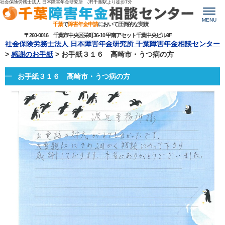
社会保険労務士法人 日本障害年金研究所 JR千葉駅より
徒歩7分
MENU
千葉
で
障害年金申請
において圧倒的な実績
〒260-0016 千葉市中央区栄町36-10 甲南アセット千葉中央ビル9F
社会保険労務士法人 日本障害年金研究所 千葉障害年金相談センター
>
感謝のお手紙
>
お手紙３１６ 高崎市・うつ病の方
お手紙３１６ 高崎市・うつ病の方