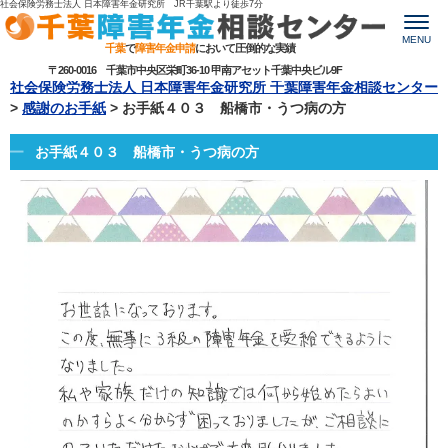
社会保険労務士法人 日本障害年金研究所 JR千葉駅より
徒歩7分
MENU
千葉
で
障害年金申請
において圧倒的な実績
〒260-0016 千葉市中央区栄町36-10 甲南アセット千葉中央ビル9F
社会保険労務士法人 日本障害年金研究所 千葉障害年金相談センター
>
感謝のお手紙
>
お手紙４０３ 船橋市・うつ病の方
お手紙４０３ 船橋市・うつ病の方