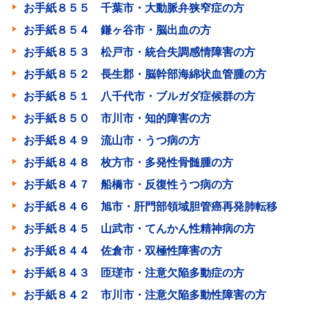
お手紙８５５ 千葉市・大動脈弁狭窄症の方
お手紙８５４ 鎌ヶ谷市・脳出血の方
お手紙８５３ 松戸市・統合失調感情障害の方
お手紙８５２ 長生郡・脳幹部海綿状血管腫の方
お手紙８５１ 八千代市・ブルガダ症候群の方
お手紙８５０ 市川市・知的障害の方
お手紙８４９ 流山市・うつ病の方
お手紙８４８ 枚方市・多発性骨髄腫の方
お手紙８４７ 船橋市・反復性うつ病の方
お手紙８４６ 旭市・肝門部領域胆管癌再発肺転移
お手紙８４５ 山武市・てんかん性精神病の方
お手紙８４４ 佐倉市・双極性障害の方
お手紙８４３ 匝瑳市・注意欠陥多動症の方
お手紙８４２ 市川市・注意欠陥多動性障害の方