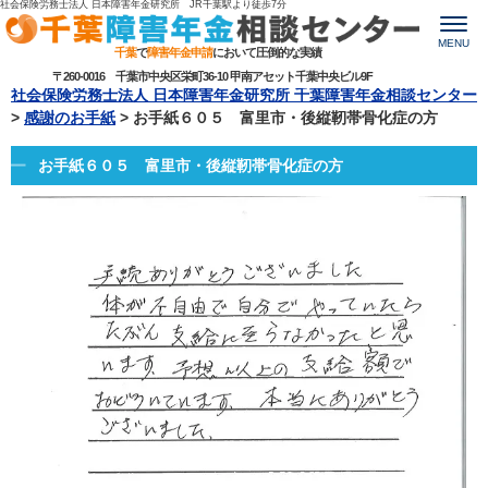
社会保険労務士法人 日本障害年金研究所 JR千葉駅より
徒歩7分
MENU
千葉
で
障害年金申請
において圧倒的な実績
〒260-0016 千葉市中央区栄町36-10 甲南アセット千葉中央ビル9F
社会保険労務士法人 日本障害年金研究所 千葉障害年金相談センター
>
感謝のお手紙
>
お手紙６０５ 富里市・後縦靭帯骨化症の方
お手紙６０５ 富里市・後縦靭帯骨化症の方