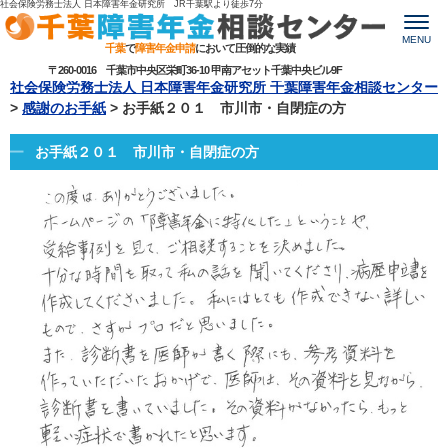
社会保険労務士法人 日本障害年金研究所 JR千葉駅より
徒歩7分
MENU
千葉
で
障害年金申請
において圧倒的な実績
〒260-0016 千葉市中央区栄町36-10 甲南アセット千葉中央ビル9F
社会保険労務士法人 日本障害年金研究所 千葉障害年金相談センター
>
感謝のお手紙
>
お手紙２０１ 市川市・自閉症の方
お手紙２０１ 市川市・自閉症の方