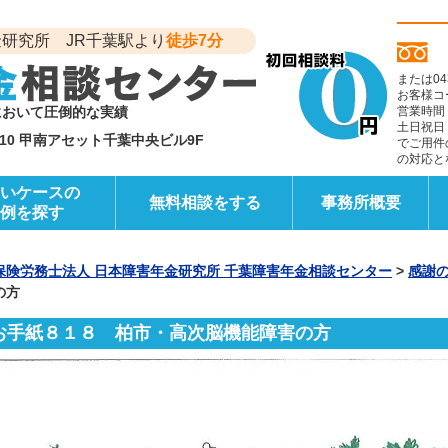
研究所 JR千葉駅より
徒歩7分
または04
お客様コ
において圧倒的な実績
営業時間
土日祝日
6-10 甲南アセット千葉中央ビル9F
でご用件
の対応と
いケースの
無料相談をする
事務所概要
例を探す
保険労務士法人 日本障害年金研究所 千葉障害年金相談センター
>
感謝
の方
お手紙８１８ 柏市・高次脳機能障害の方