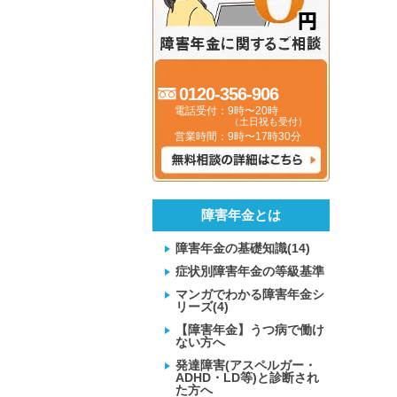
0120-356-906
電話受付：9時〜20時
（土日祝も受付）
営業時間：9時〜17時30分
障害年金とは
障害年金の基礎知識(14)
症状別障害年金の等級基準
マンガでわかる障害年金シ
リーズ(4)
【障害年金】うつ病で働け
ない方へ
発達障害(アスペルガー・
ADHD・LD等)と診断され
た方へ