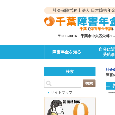
社会保険労務士法人 日本障害年金
千葉
で
障害年金申請
〒260-0016 千葉市中央区栄町3
自分に近
障害年金を知る
受給事
社会
検索
障害
サイトマップ