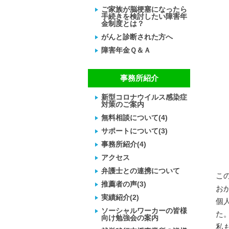
ご家族が脳梗塞になったら
手続きを検討したい障害年
金制度とは？
がんと診断された方へ
障害年金Ｑ＆Ａ
事務所紹介
新型コロナウイルス感染症
対策のご案内
無料相談について(4)
サポートについて(3)
事務所紹介(4)
アクセス
弁護士との連携について
こ
推薦者の声(3)
お
実績紹介(2)
個
ソーシャルワーカーの皆様
た
向け勉強会の案内
私