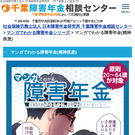
社会保険労務士法人 日本障害年金研究所 JR千葉駅より
徒歩7分
MENU
千葉
で
障害年金申請
において圧倒的な実績
〒260-0016 千葉市中央区栄町36-10 甲南アセット千葉中央ビル9F
社会保険労務士法人 日本障害年金研究所 千葉障害年金相談センター
>
マンガでわかる障害年金シリーズ
>
マンガでわかる障害年金(精神
疾患)
マンガでわかる障害年金(精神疾患)