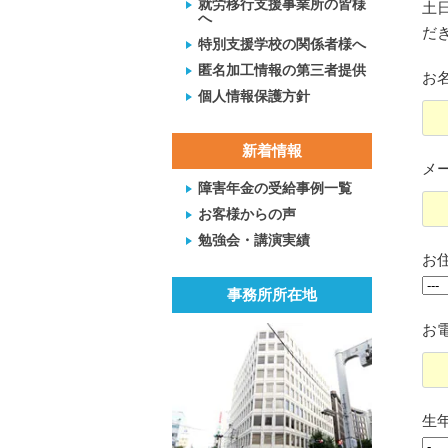
就労移行支援事業所の皆様
土
へ
だ
特別支援学校の関係者様へ
匿名加工情報の第三者提供
お名
個人情報保護方針
新着情報
メ
障害年金の受給事例一覧
お客様からの声
勉強会・講演実績
お住
事務所所在地
お電
生