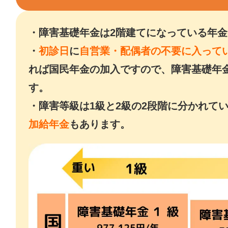
・障害基礎年金は2階建てになっている年金
・
初診日
に
自営業・配偶者の不要に入って
れば国民年金の加入ですので、障害基礎年
す。
・障害等級は1級と2級の2段階に分かれて
加給年金
もあります。