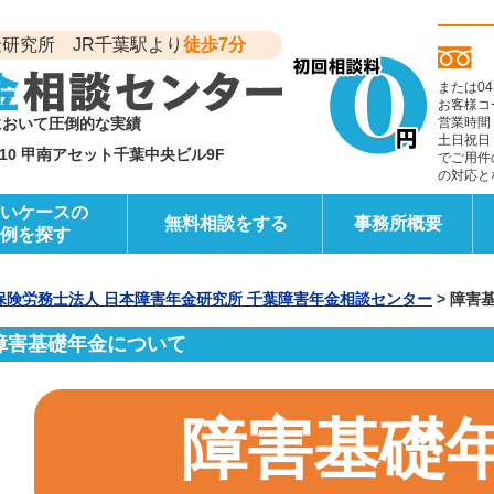
研究所 JR千葉駅より
徒歩7分
または04
お客様コ
において圧倒的な実績
営業時間
土日祝日
6-10 甲南アセット千葉中央ビル9F
でご用件
の対応と
いケースの
無料相談をする
事務所概要
例を探す
保険労務士法人 日本障害年金研究所 千葉障害年金相談センター
>
障害
障害基礎年金について
障害基礎