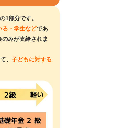
の1部分です。
いる・学生など
であ
金のみが支給されま
いて、
子どもに対する