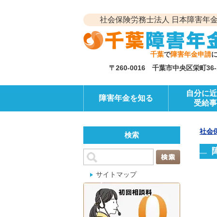
社会保険労務士法人 日本障害年金
千葉
で
障害年金申請
〒260-0016 千葉市中央区栄町3
自分に近
障害年金を知る
受給事
社会
検索
サイトマップ