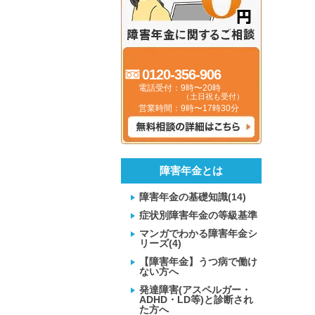
0120-356-906
電話受付：9時〜20時
（土日祝も受付）
営業時間：9時〜17時30分
障害年金とは
障害年金の基礎知識(14)
症状別障害年金の等級基準
マンガでわかる障害年金シ
リーズ(4)
【障害年金】うつ病で働け
ない方へ
発達障害(アスペルガー・
ADHD・LD等)と診断され
た方へ