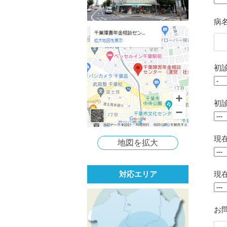
病
初
初
現
地図を拡大
現
対応エリア
お