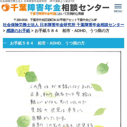
社会保険労務士法人 日本障害年金研究所 JR千葉駅より
徒歩7分
MENU
千葉
で
障害年金申請
において圧倒的な実績
〒260-0016 千葉市中央区栄町36-10 甲南アセット千葉中央ビル9F
社会保険労務士法人 日本障害年金研究所 千葉障害年金相談センター
>
感謝のお手紙
>
お手紙５８４ 柏市・ADHD、うつ病の方
お手紙５８４ 柏市・ADHD、うつ病の方