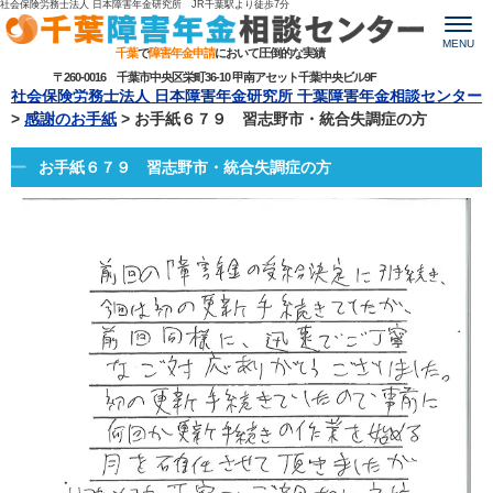
社会保険労務士法人 日本障害年金研究所 JR千葉駅より
徒歩7分
MENU
千葉
で
障害年金申請
において圧倒的な実績
〒260-0016 千葉市中央区栄町36-10 甲南アセット千葉中央ビル9F
社会保険労務士法人 日本障害年金研究所 千葉障害年金相談センター
>
感謝のお手紙
>
お手紙６７９ 習志野市・統合失調症の方
お手紙６７９ 習志野市・統合失調症の方