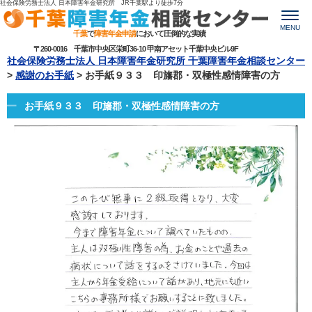
社会保険労務士法人 日本障害年金研究所 JR千葉駅より
徒歩7分
MENU
千葉
で
障害年金申請
において圧倒的な実績
〒260-0016 千葉市中央区栄町36-10 甲南アセット千葉中央ビル9F
社会保険労務士法人 日本障害年金研究所 千葉障害年金相談センター
>
感謝のお手紙
>
お手紙９３３ 印旛郡・双極性感情障害の方
お手紙９３３ 印旛郡・双極性感情障害の方