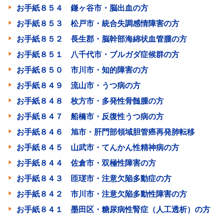
お手紙８５４ 鎌ヶ谷市・脳出血の方
お手紙８５３ 松戸市・統合失調感情障害の方
お手紙８５２ 長生郡・脳幹部海綿状血管腫の方
お手紙８５１ 八千代市・ブルガダ症候群の方
お手紙８５０ 市川市・知的障害の方
お手紙８４９ 流山市・うつ病の方
お手紙８４８ 枚方市・多発性骨髄腫の方
お手紙８４７ 船橋市・反復性うつ病の方
お手紙８４６ 旭市・肝門部領域胆管癌再発肺転移
お手紙８４５ 山武市・てんかん性精神病の方
お手紙８４４ 佐倉市・双極性障害の方
お手紙８４３ 匝瑳市・注意欠陥多動症の方
お手紙８４２ 市川市・注意欠陥多動性障害の方
お手紙８４１ 墨田区・糖尿病性腎症（人工透析）の方