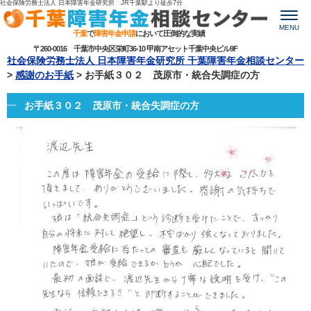
社会保険労務士法人 日本障害年金研究所 JR千葉駅より
徒歩7分
MENU
千葉
で
障害年金申請
において圧倒的な実績
〒260-0016 千葉市中央区栄町36-10 甲南アセット千葉中央ビル9F
社会保険労務士法人 日本障害年金研究所 千葉障害年金相談センター
>
感謝のお手紙
>
お手紙３０２ 茂原市・統合失調症の方
お手紙３０２ 茂原市・統合失調症の方