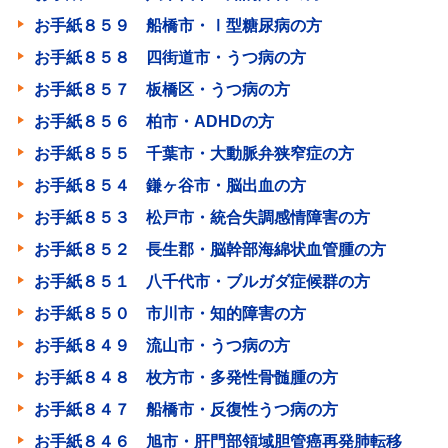
お手紙８５９ 船橋市・Ⅰ型糖尿病の方
お手紙８５８ 四街道市・うつ病の方
お手紙８５７ 板橋区・うつ病の方
お手紙８５６ 柏市・ADHDの方
お手紙８５５ 千葉市・大動脈弁狭窄症の方
お手紙８５４ 鎌ヶ谷市・脳出血の方
お手紙８５３ 松戸市・統合失調感情障害の方
お手紙８５２ 長生郡・脳幹部海綿状血管腫の方
お手紙８５１ 八千代市・ブルガダ症候群の方
お手紙８５０ 市川市・知的障害の方
お手紙８４９ 流山市・うつ病の方
お手紙８４８ 枚方市・多発性骨髄腫の方
お手紙８４７ 船橋市・反復性うつ病の方
お手紙８４６ 旭市・肝門部領域胆管癌再発肺転移