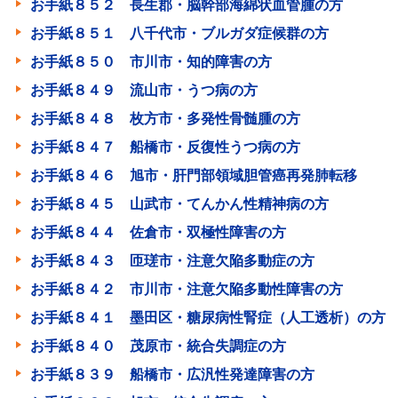
お手紙８５２ 長生郡・脳幹部海綿状血管腫の方
お手紙８５１ 八千代市・ブルガダ症候群の方
お手紙８５０ 市川市・知的障害の方
お手紙８４９ 流山市・うつ病の方
お手紙８４８ 枚方市・多発性骨髄腫の方
お手紙８４７ 船橋市・反復性うつ病の方
お手紙８４６ 旭市・肝門部領域胆管癌再発肺転移
お手紙８４５ 山武市・てんかん性精神病の方
お手紙８４４ 佐倉市・双極性障害の方
お手紙８４３ 匝瑳市・注意欠陥多動症の方
お手紙８４２ 市川市・注意欠陥多動性障害の方
お手紙８４１ 墨田区・糖尿病性腎症（人工透析）の方
お手紙８４０ 茂原市・統合失調症の方
お手紙８３９ 船橋市・広汎性発達障害の方