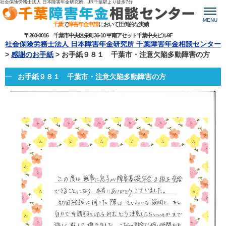
社会保険労務士法人 日本障害年金研究所 JR千葉駅より
徒歩7分
MENU
千葉
で
障害年金申請
において圧倒的な実績
〒260-0016 千葉市中央区栄町36-10 甲南アセット千葉中央ビル9F
社会保険労務士法人 日本障害年金研究所 千葉障害年金相談センター
>
感謝のお手紙
>
お手紙９８１ 千葉市・注意欠陥多動障害の方
お手紙９８１ 千葉市・注意欠陥多動障害の方