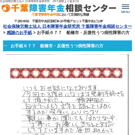
社会保険労務士法人 日本障害年金研究所 JR千葉駅より
徒歩7分
MENU
千葉
で
障害年金申請
において圧倒的な実績
〒260-0016 千葉市中央区栄町36-10 甲南アセット千葉中央ビル9F
社会保険労務士法人 日本障害年金研究所 千葉障害年金相談センター
>
感謝のお手紙
>
お手紙６７７ 船橋市・反復性うつ病性障害の方
お手紙６７７ 船橋市・反復性うつ病性障害の方