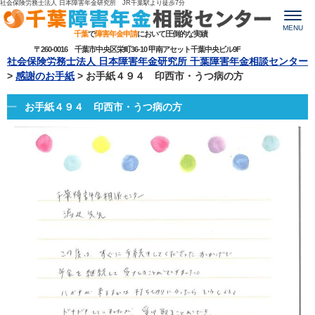
社会保険労務士法人 日本障害年金研究所 JR千葉駅より
徒歩7分
MENU
千葉
で
障害年金申請
において圧倒的な実績
〒260-0016 千葉市中央区栄町36-10 甲南アセット千葉中央ビル9F
社会保険労務士法人 日本障害年金研究所 千葉障害年金相談センター
>
感謝のお手紙
>
お手紙４９４ 印西市・うつ病の方
お手紙４９４ 印西市・うつ病の方