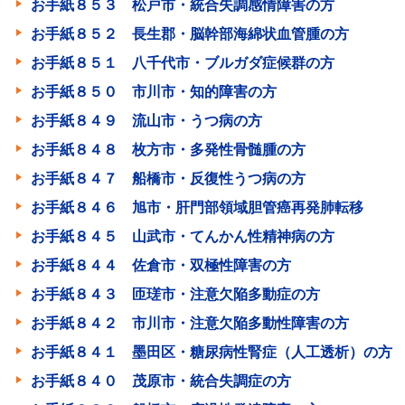
お手紙８５３ 松戸市・統合失調感情障害の方
お手紙８５２ 長生郡・脳幹部海綿状血管腫の方
お手紙８５１ 八千代市・ブルガダ症候群の方
お手紙８５０ 市川市・知的障害の方
お手紙８４９ 流山市・うつ病の方
お手紙８４８ 枚方市・多発性骨髄腫の方
お手紙８４７ 船橋市・反復性うつ病の方
お手紙８４６ 旭市・肝門部領域胆管癌再発肺転移
お手紙８４５ 山武市・てんかん性精神病の方
お手紙８４４ 佐倉市・双極性障害の方
お手紙８４３ 匝瑳市・注意欠陥多動症の方
お手紙８４２ 市川市・注意欠陥多動性障害の方
お手紙８４１ 墨田区・糖尿病性腎症（人工透析）の方
お手紙８４０ 茂原市・統合失調症の方