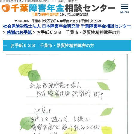
社会保険労務士法人 日本障害年金研究所 JR千葉駅より
徒歩7分
MENU
千葉
で
障害年金申請
において圧倒的な実績
〒260-0016 千葉市中央区栄町36-10 甲南アセット千葉中央ビル9F
社会保険労務士法人 日本障害年金研究所 千葉障害年金相談センター
>
感謝のお手紙
>
お手紙６３８ 千葉市・器質性精神障害の方
お手紙６３８ 千葉市・器質性精神障害の方