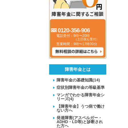
0120-356-906
電話受付：9時〜20時
（土日祝も受付）
営業時間：9時〜17時30分
障害年金とは
障害年金の基礎知識(14)
症状別障害年金の等級基準
マンガでわかる障害年金シ
リーズ(4)
【障害年金】うつ病で働け
ない方へ
発達障害(アスペルガー・
ADHD・LD等)と診断され
た方へ