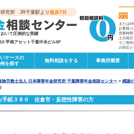
研究所 JR千葉駅より
徒歩7分
または04
お客様コ
において圧倒的な実績
営業時間
土日祝日
6-10 甲南アセット千葉中央ビル9F
でご用件
の対応と
いケースの
無料相談をする
事務所概要
例を探す
保険労務士法人 日本障害年金研究所 千葉障害年金相談センター
>
感謝
方
お手紙３８６ 佐倉市・妄想性障害の方