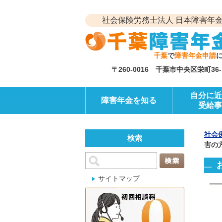
社会保険労務士法人 日本障害年金
千葉
で
障害年金申請
〒260-0016 千葉市中央区栄町3
自分に近
障害年金を知る
受給事
社会
検索
害の
サイトマップ