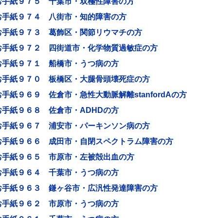
お手紙９７５ 千葉市・双極性障害の方
お手紙９７４ 八街市・知的障害の方
お手紙９７３ 葛飾区・関節リウマチの方
お手紙９７２ 四街道市・化学物質過敏症の方
お手紙９７１ 船橋市・うつ病の方
お手紙９７０ 板橋区・大腿骨頭壊死症の方
お手紙９６９ 佐倉市・急性大動脈解離stanfordAの方
お手紙９６８ 佐倉市・ADHDの方
お手紙９６７ 浦安市・パーキンソン病の方
お手紙９６６ 成田市・自閉スペクトラム障害の方
お手紙９６５ 市原市・左被殻出血の方
お手紙９６４ 千葉市・うつ病の方
お手紙９６３ 鎌ヶ谷市・広汎性発達障害の方
お手紙９６２ 市原市・うつ病の方