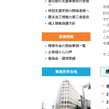
就労移行支援事業所の皆様
へ
今
特別支援学校の関係者様へ
お
匿名加工情報の第三者提供
そ
個人情報保護方針
一
ム
新着情報
こ
今
障害年金の受給事例一覧
お客様からの声
※
勉強会・講演実績
事務所所在地