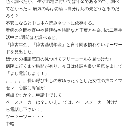
色々調べたが、 生活の糧に付いては年金であるので、調べ
てなかった… 病気の母は勿論…自分は此の先どうなるのだ
ろう？
不安になると中古本を読みネットに依存する。
看病の合間や夜中や通院待ち時間など千葉と神奈川の二重生
活中に1週間ほど調べると、
「障害年金」「障害基礎年金」と言う聞き慣れないキーワー
ドを見出した。
幾つかの相談窓口の見つけてフリーコールを見つけた♪
病院に行くまで時間が有り、今日は体調も良い勇気を出して
「よし電話しよう！」
。。。。。長い呼び出しの末ゆったりとした女性の声スイマ
セン…心臓に障害が…
何級ですか？…申請中でして
ペースメーカーは？…いえ… では、ペースメーカー付けた
ら電話し下さい！」
ツーツーツー・・・
中略