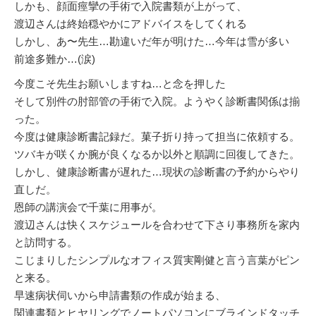
しかも、顔面痙攣の手術で入院書類が上がって、
渡辺さんは終始穏やかにアドバイスをしてくれる
しかし、あ〜先生…勘違いだ年が明けた…今年は雪が多い
前途多難か…(涙)
今度こそ先生お願いしますね…と念を押した
そして別件の肘部管の手術で入院。ようやく診断書関係は揃
った。
今度は健康診断書記録だ。菓子折り持って担当に依頼する。
ツバキが咲くか腕が良くなるか以外と順調に回復してきた。
しかし、健康診断書が遅れた…現状の診断書の予約からやり
直しだ。
恩師の講演会で千葉に用事が。
渡辺さんは快くスケジュールを合わせて下さり事務所を家内
と訪問する。
こじまりしたシンプルなオフィス質実剛健と言う言葉がピン
と来る。
早速病状伺いから申請書類の作成が始まる、
関連書類とヒヤリングでノートパソコンにブラインドタッチ