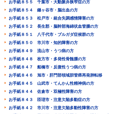
お手紙８５５ 千葉市・大動脈弁狭窄症の方
お手紙８５４ 鎌ヶ谷市・脳出血の方
お手紙８５３ 松戸市・統合失調感情障害の方
お手紙８５２ 長生郡・脳幹部海綿状血管腫の方
お手紙８５１ 八千代市・ブルガダ症候群の方
お手紙８５０ 市川市・知的障害の方
お手紙８４９ 流山市・うつ病の方
お手紙８４８ 枚方市・多発性骨髄腫の方
お手紙８４７ 船橋市・反復性うつ病の方
お手紙８４６ 旭市・肝門部領域胆管癌再発肺転移
お手紙８４５ 山武市・てんかん性精神病の方
お手紙８４４ 佐倉市・双極性障害の方
お手紙８４３ 匝瑳市・注意欠陥多動症の方
お手紙８４２ 市川市・注意欠陥多動性障害の方