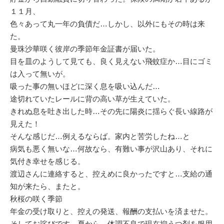
１１月、
色々あって丸一年の負債だ…しかし、以外にもその時は来
た。
曼珠沙華咲く彼岸の季節年金証書が届いた。
目を皿のようして見ても、良く見えない飛蚊症か…目にゴミ
は入って無いが。
吸った事の無いほどに深く息を吸い込んだ…
途切れていたレールに背の高い草が生えていた。
きれぬ息を吐き出した時…その先に陽炎に揺らぐ長い線路が
見えた！
そんな感じだ…例えるならば。家内と苦労したね…と
病気も悪く無いな…何故なら、有難い事が沢山あり、それに
気付き幸せを感じる。
渡辺さんに連絡すると、控えめに良かったですと…支給の通
知が来たら、またと。
秋桜の咲く季節
年金の受け取りと、控えの発送、報酬の支払いを済ませた。
そしてお詫びです。夏から、体調不良で現在抑うつ剤を服用