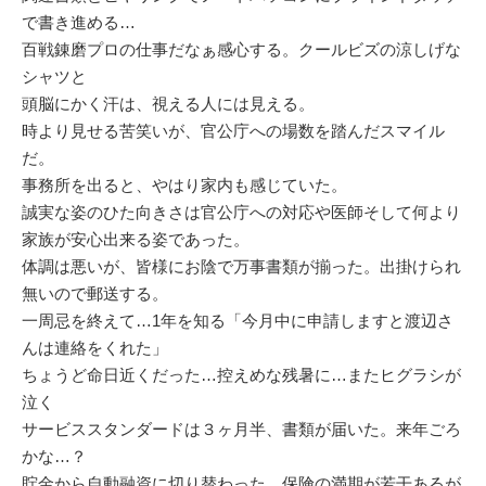
で書き進める…
百戦錬磨プロの仕事だなぁ感心する。クールビズの涼しげな
シャツと
頭脳にかく汗は、視える人には見える。
時より見せる苦笑いが、官公庁への場数を踏んだスマイル
だ。
事務所を出ると、やはり家内も感じていた。
誠実な姿のひた向きさは官公庁への対応や医師そして何より
家族が安心出来る姿であった。
体調は悪いが、皆様にお陰で万事書類が揃った。出掛けられ
無いので郵送する。
一周忌を終えて…1年を知る「今月中に申請しますと渡辺さ
んは連絡をくれた」
ちょうど命日近くだった…控えめな残暑に…またヒグラシが
泣く
サービススタンダードは３ヶ月半、書類が届いた。来年ごろ
かな…？
貯金から自動融資に切り替わった。保険の満期が若干あるが