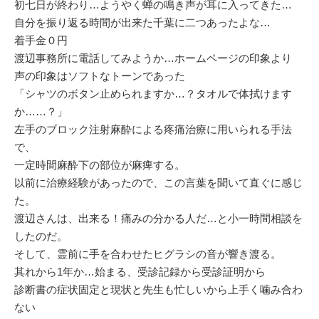
初七日が終わり…ようやく蝉の鳴き声が耳に入ってきた…
自分を振り返る時間が出来た千葉に二つあったよな…
着手金０円
渡辺事務所に電話してみようか…ホームページの印象より
声の印象はソフトなトーンであった
「シャツのボタン止められますか…？タオルで体拭けます
か……？」
左手のブロック注射麻酔による疼痛治療に用いられる手法
で、
一定時間麻酔下の部位が麻痺する。
以前に治療経験があったので、この言葉を聞いて直ぐに感じ
た。
渡辺さんは、出来る！痛みの分かる人だ…と小一時間相談を
したのだ。
そして、霊前に手を合わせたヒグラシの音が響き渡る。
其れから1年か…始まる、受診記録から受診証明から
診断書の症状固定と現状と先生も忙しいから上手く噛み合わ
ない