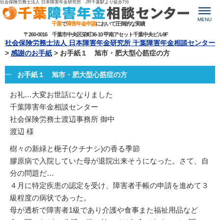
社会保険労務士法人 日本障害年金研究所 JR千葉駅より
徒歩7分
MENU
千葉
で
障害年金申請
において圧倒的な実績
〒260-0016 千葉市中央区栄町36-10 甲南アセット千葉中央ビル9F
社会保険労務士法人 日本障害年金研究所 千葉障害年金相談センター
>
感謝のお手紙
>
お手紙１ 旭市・肥大型心筋症の方
お手紙１ 旭市・肥大型心筋症の方
お礼…大変お世話になりました
千葉障害年金相談センター
社会保険労務士渡辺事務所 御中
渡辺 様
樹々の新緑と梔子(クチナシ)の香る季節
膠原病で入院していた母が退院出来そうになった。さて、自
分の問題だ…
４月に特定疾患の認定を受け、障害者手帳の申請を進めて３
級程度の病状であった。
母が透析で障害者1級であり介護や食事また福祉用品など