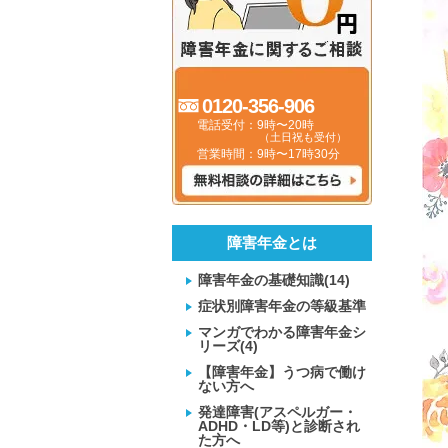
0120-356-906
電話受付：9時〜20時
（土日祝も受付）
営業時間：9時〜17時30分
障害年金とは
障害年金の基礎知識(14)
症状別障害年金の等級基準
マンガでわかる障害年金シ
リーズ(4)
【障害年金】うつ病で働け
ない方へ
発達障害(アスペルガー・
ADHD・LD等)と診断され
た方へ