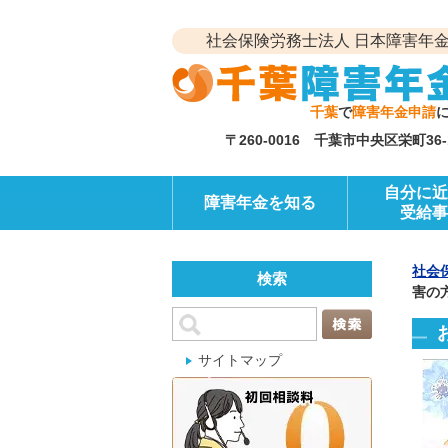
社会保険労務士法人 日本障害年金
千葉
で
障害年金申請
〒260-0016 千葉市中央区栄町3
自分に近
障害年金を知る
受給事
社会
検索
害の
サイトマップ