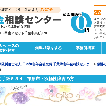
研究所 JR千葉駅より
徒歩7分
または04
お客様コ
において圧倒的な実績
営業時間
土日祝日
6-10 甲南アセット千葉中央ビル9F
でご用件
の対応と
いケースの
無料相談をする
事務所概要
例を探す
保険労務士法人 日本障害年金研究所 千葉障害年金相談センター
>
感謝
方
お手紙５３４ 市原市・双極性障害の方