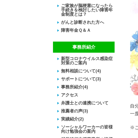
ご家族が脳梗塞になったら
手続きを検討したい障害年
金制度とは？
がんと診断された方へ
障害年金Ｑ＆Ａ
事務所紹介
新型コロナウイルス感染症
対策のご案内
無料相談について(4)
サポートについて(3)
事務所紹介(4)
アクセス
弁護士との連携について
自
推薦者の声(3)
一
実績紹介(2)
ソーシャルワーカーの皆様
※
向け勉強会の案内