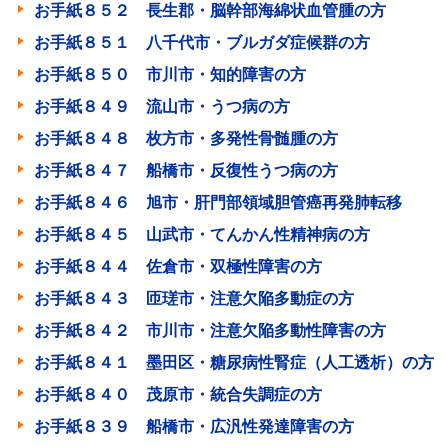
お手紙８５２ 長生郡・脳幹部海綿状血管腫の方
お手紙８５１ 八千代市・ブルガダ症候群の方
お手紙８５０ 市川市・知的障害の方
お手紙８４９ 流山市・うつ病の方
お手紙８４８ 枚方市・多発性骨髄腫の方
お手紙８４７ 船橋市・反復性うつ病の方
お手紙８４６ 旭市・肝門部領域胆管癌再発肺転移
お手紙８４５ 山武市・てんかん性精神病の方
お手紙８４４ 佐倉市・双極性障害の方
お手紙８４３ 匝瑳市・注意欠陥多動症の方
お手紙８４２ 市川市・注意欠陥多動性障害の方
お手紙８４１ 墨田区・糖尿病性腎症（人工透析）の方
お手紙８４０ 茂原市・統合失調症の方
お手紙８３９ 船橋市・広汎性発達障害の方