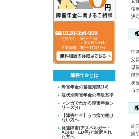
女
傷
決
0120-356-906
電話受付：9時〜20時
（土日祝も受付）
営業時間：9時〜17時30分
中
父
母
障
障害年金とは
状
障害年金の基礎知識(14)
市
症状別障害年金の等級基準
マンガでわかる障害年金シ
リーズ(4)
【障害年金】うつ病で働け
ない方へ
病
発達障害(アスペルガー・
ADHD・LD等)と診断され
病
た方へ