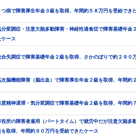
うつ病で障害厚生年金３級を取得、年間約５８万円を受給でき
気分変調症・注意欠陥多動障害・神経性過食症で障害基礎年金
たケース
統合失調症で障害基礎年金２級を取得、さかのぼりで約２９０
高次脳機能障害（脳出血）で障害厚生年金２級を取得、年間約
軽度精神遅滞・気分変調症で障害基礎年金２級を取得、年間約
市役所の障害者雇用（パートタイム）で就労中だが注意欠陥多
級を取得、年間約９０万円を受給できたケース