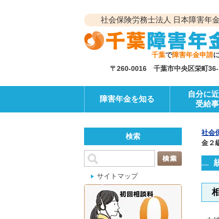
社会保険労務士法人 日本障害年金
千葉
で
障害年金申請
〒260-0016 千葉市中央区栄町3
自分に近
障害年金を知る
受給事
社会
検索
金２
サイトマップ