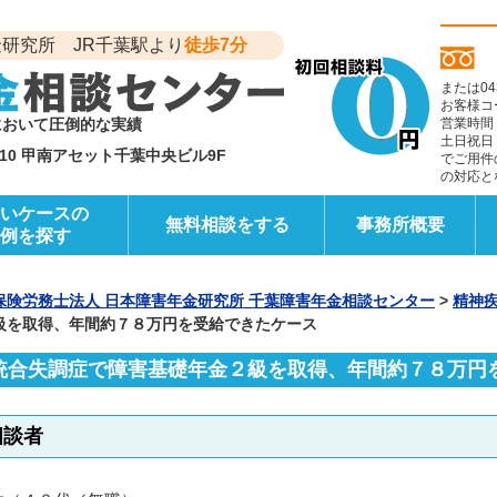
研究所 JR千葉駅より
徒歩7分
または04
お客様コ
において圧倒的な実績
営業時間
土日祝日
6-10 甲南アセット千葉中央ビル9F
でご用件
の対応と
いケースの
無料相談をする
事務所概要
例を探す
保険労務士法人 日本障害年金研究所 千葉障害年金相談センター
>
精神
級を取得、年間約７８万円を受給できたケース
統合失調症で障害基礎年金２級を取得、年間約７８万円
相談者