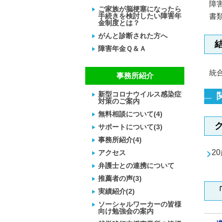
障
ご家族が脳梗塞になったら
手続きを検討したい障害年
書
金制度とは？
がんと診断された方へ
障害年金Ｑ＆Ａ
統
事務所紹介
新型コロナウイルス感染症
対策のご案内
無料相談について(4)
サポートについて(3)
事務所紹介(4)
2
アクセス
弁護士との連携について
推薦者の声(3)
実績紹介(2)
ソーシャルワーカーの皆様
向け勉強会の案内