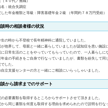
性（４０代／無職）
病名：統合失調症
定した年金種類と等級：障害基礎年金２級 （年間約７８万円受給）
相談時の相談者様の状況
学生の時から不登校で長年精神科に通院していました。
親が他界して、母親と一緒に暮らしていましたが認知症を患い施設
親に日常生活のことをやっていてもらっていたので、一人暮らしに
害年金の手続きをご自身で行なっていましたが、書類を紛失して同
況でした。
の自立支援センターの方と一緒にご相談にいらっしゃいました。
相談から請求までのサポート
院の必要書類を取得するところからサポートさせて頂きました。
院から同じ書類を何度も取得する理由を求められたので説明を行な