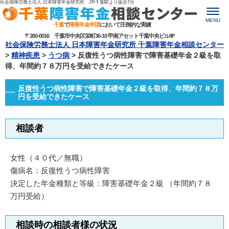
社会保険労務士法人 日本障害年金研究所 JR千葉駅より
徒歩7分
MENU
千葉
で
障害年金申請
において圧倒的な実績
〒260-0016 千葉市中央区栄町36-10 甲南アセット千葉中央ビル9F
社会保険労務士法人 日本障害年金研究所 千葉障害年金相談センター
>
精神疾患
>
うつ病
>
反復性うつ病性障害で障害基礎年金２級を取
得、年間約７８万円を受給できたケース
反復性うつ病性障害で障害基礎年金２級を取得、年間約７８万
円を受給できたケース
相談者
女性（４０代／無職）
傷病名：反復性うつ病性障害
決定した年金種類と等級：障害基礎年金２級 （年間約７８
万円受給）
相談時の相談者様の状況