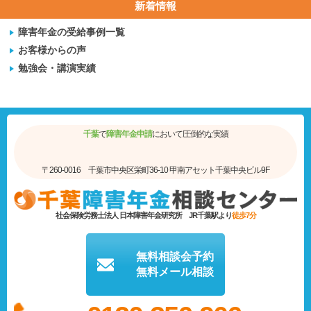
新着情報
障害年金の受給事例一覧
お客様からの声
勉強会・講演実績
千葉
で
障害年金申請
において圧倒的な実績
〒260-0016 千葉市中央区栄町36-10 甲南アセット千葉中央ビル9F
社会保険労務士法人 日本障害年金研究所
JR千葉駅より
徒歩7分
無料相談会予約
無料メール相談