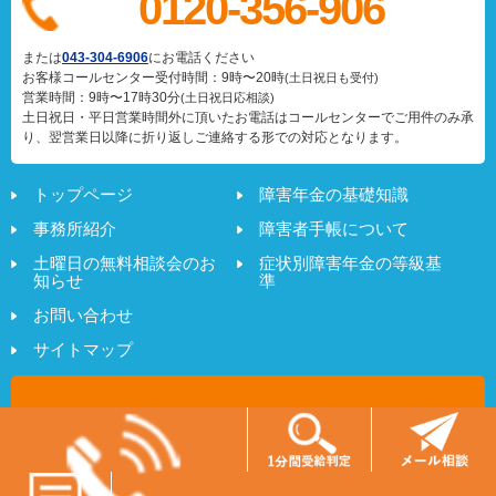
0120-356-906
または
043-304-6906
にお電話ください
お客様コールセンター受付時間：9時〜20時
(土日祝日も受付)
営業時間：9時〜17時30分
(土日祝日応相談)
土日祝日・平日営業時間外に頂いたお電話はコールセンターでご用件のみ承
り、翌営業日以降に折り返しご連絡する形での対応となります。
トップページ
障害年金の基礎知識
事務所紹介
障害者手帳について
土曜日の無料相談会のお
症状別障害年金の等級基
知らせ
準
お問い合わせ
サイトマップ
Copyright (C) 社会保険労務士法人 日本障害年金研究所
All Rights Reserved.