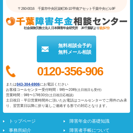
〒260-0016 千葉市中央区栄町36-10 甲南アセット千葉中央ビル9F
社会保険労務士法人 日本障害年金研究所
JR千葉駅より
徒歩7分
無料相談会予約
無料メール相談
0120-356-906
または
043-304-6906
にお電話ください
お客様コールセンター受付時間：9時〜20時
(土日祝日も受付)
営業時間：9時〜17時30分
(土日祝日応相談)
土日祝日・平日営業時間外に頂いたお電話はコールセンターでご用件のみ承
り、翌営業日以降に折り返しご連絡する形での対応となります。
トップページ
障害年金の基礎知識
事務所紹介
障害者手帳について