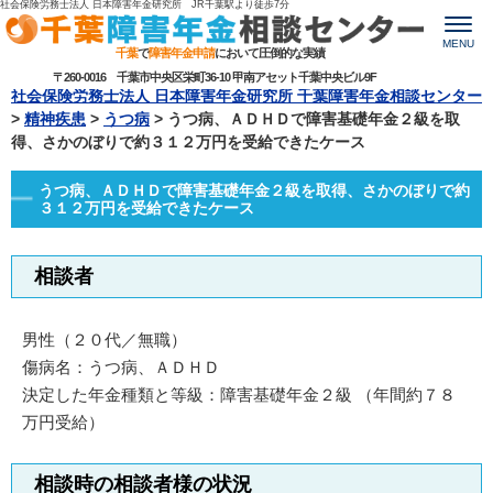
社会保険労務士法人 日本障害年金研究所 JR千葉駅より
徒歩7分
MENU
千葉
で
障害年金申請
において圧倒的な実績
〒260-0016 千葉市中央区栄町36-10 甲南アセット千葉中央ビル9F
社会保険労務士法人 日本障害年金研究所 千葉障害年金相談センター
>
精神疾患
>
うつ病
>
うつ病、ＡＤＨＤで障害基礎年金２級を取
得、さかのぼりで約３１２万円を受給できたケース
うつ病、ＡＤＨＤで障害基礎年金２級を取得、さかのぼりで約
３１２万円を受給できたケース
相談者
男性（２０代／無職）
傷病名：うつ病、ＡＤＨＤ
決定した年金種類と等級：障害基礎年金２級 （年間約７８
万円受給）
相談時の相談者様の状況